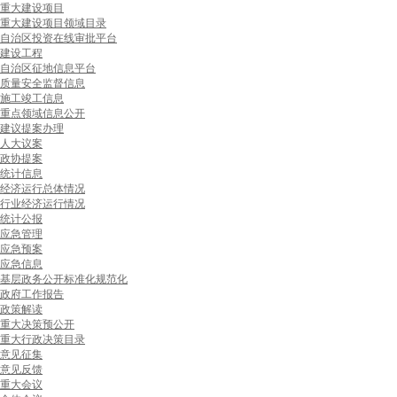
重大建设项目
重大建设项目领域目录
自治区投资在线审批平台
建设工程
自治区征地信息平台
质量安全监督信息
施工竣工信息
重点领域信息公开
建议提案办理
人大议案
政协提案
统计信息
经济运行总体情况
行业经济运行情况
统计公报
应急管理
应急预案
应急信息
基层政务公开标准化规范化
政府工作报告
政策解读
重大决策预公开
重大行政决策目录
意见征集
意见反馈
重大会议