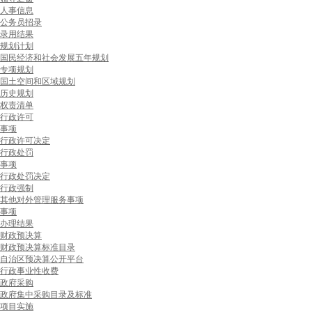
人事信息
公务员招录
录用结果
规划计划
国民经济和社会发展五年规划
专项规划
国土空间和区域规划
历史规划
权责清单
行政许可
事项
行政许可决定
行政处罚
事项
行政处罚决定
行政强制
其他对外管理服务事项
事项
办理结果
财政预决算
财政预决算标准目录
自治区预决算公开平台
行政事业性收费
政府采购
政府集中采购目录及标准
项目实施