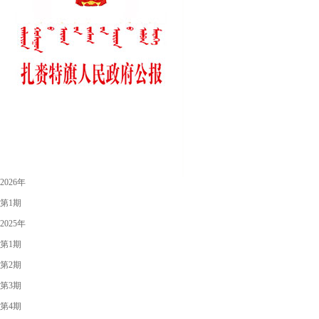
2026年
第1期
2025年
第1期
第2期
第3期
第4期