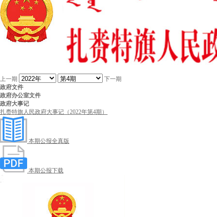
上一期
下一期
政府文件
政府办公室文件
政府大事记
扎赉特旗人民政府大事记（2022年第4期）
本期公报全真版
本期公报下载