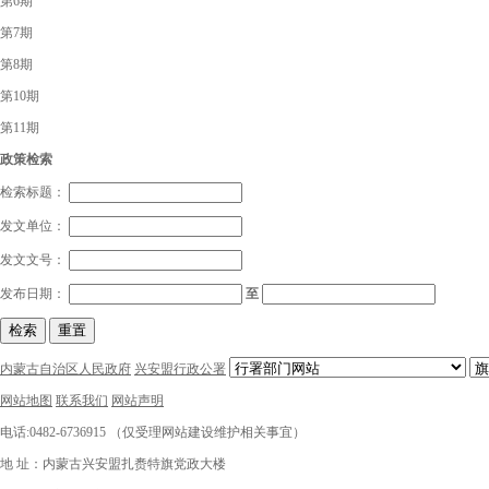
第6期
第7期
第8期
第10期
第11期
政策检索
检索标题：
发文单位：
发文文号：
发布日期：
至
检索
重置
内蒙古自治区人民政府
兴安盟行政公署
网站地图
联系我们
网站声明
电话:0482-6736915 （仅受理网站建设维护相关事宜）
地 址：内蒙古兴安盟扎赉特旗党政大楼