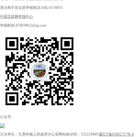
违法和不良信息举报电话:0482-6736915
中国互联网举报中心
举报邮箱:876859812@qq.com
公众号
主办单位：扎赉特旗人民政府办公室
网站标识码：1522230001
蒙ICP备05002757号-4