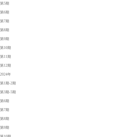
第5期
第6期
第7期
第8期
第9期
第10期
第11期
第12期
2024年
第1期-2期
第3期-5期
第6期
第7期
第8期
第9期
第10期