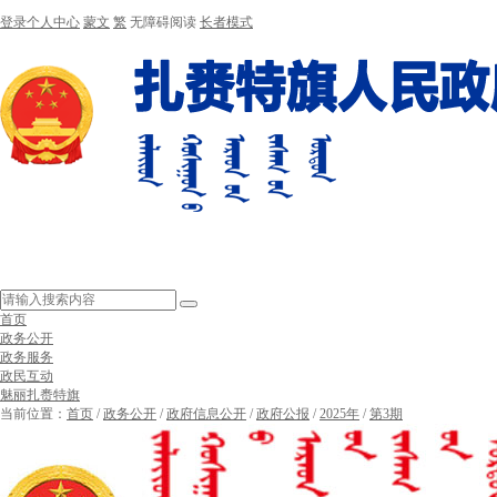
登录个人中心
蒙文
繁
无障碍阅读
长者模式
首页
政务公开
政务服务
政民互动
魅丽扎赉特旗
当前位置：
首页
/
政务公开
/
政府信息公开
/
政府公报
/
2025年
/
第3期