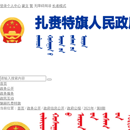
登录个人中心
蒙文
繁
无障碍阅读
长者模式
首页
政务公开
政务服务
政民互动
魅丽扎赉特旗
当前位置：
首页
/
政务公开
/
政府信息公开
/
政府公报
/
2021年
/
第8期