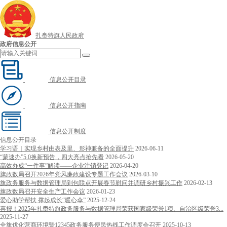
扎赉特旗人民政府
政府信息公开
信息公开目录
信息公开指南
信息公开制度
信息公开目录
学习语｜实现乡村由表及里、形神兼备的全面提升
2026-06-11
“蒙速办”5.0换新预告，四大亮点抢先看
2026-05-20
高效办成“一件事”解读——企业注销登记
2026-04-20
旗政数局召开2026年党风廉政建设专题工作会议
2026-03-10
旗政务服务与数据管理局到包联点开展春节慰问并调研乡村振兴工作
2026-02-13
旗政数局召开安全生产工作会议
2026-01-23
爱心助学帮扶 撑起成长“暖心伞”
2025-12-24
喜报！2025年扎赉特旗政务服务与数据管理局荣获国家级荣誉1项、自治区级荣誉3...
2025-11-27
全旗优化营商环境暨12345政务服务便民热线工作调度会召开
2025-10-13