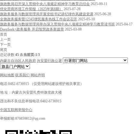
旗政数局召开深入贯彻中央八项规定精神学习教育总结会
2025-09-11
优化营商环境工作简报（2025年第8期）
2025-07-28
旗政务服务与数据管理局开展党组书记讲纪律作风建设党课
2025-06-28
全旗政务服务暨12345便民服务热线工作会议召开
2025-05-10
旗政务服务与数据管理局举办深入贯彻中央八项规定精神学习教育读书班
2025-04-17
DeepSeek+政务服务 开启智慧政务新篇章
2025-03-08
首页
上一页
下一页
尾页
总记录数:
45
条
当前页:
1
/
3
内蒙古自治区人民政府
兴安盟行政公署
网站地图
联系我们
网站声明
电话:0482-6736915 （仅受理网站建设维护相关事宜）
地 址：内蒙古兴安盟扎赉特旗党政大楼
违法和不良信息举报电话:0482-6736915
中国互联网举报中心
举报邮箱:876859812@qq.com