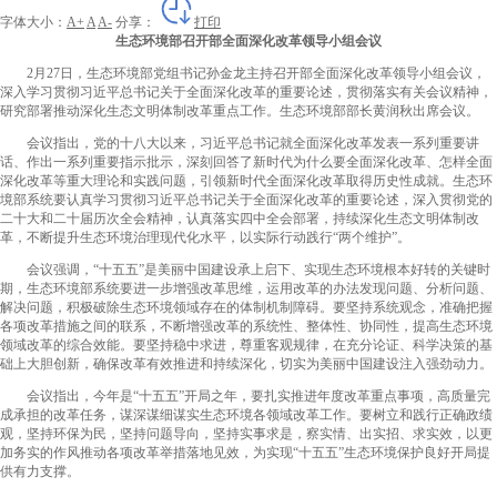
字体大小：
A+
A
A-
分享：
打印
生态环境部召开部全面深化改革领导小组会议
2月27日，生态环境部党组书记孙金龙主持召开部全面深化改革领导小组会议，
深入学习贯彻习近平总书记关于全面深化改革的重要论述，贯彻落实有关会议精神，
研究部署推动深化生态文明体制改革重点工作。生态环境部部长黄润秋出席会议。
会议指出，党的十八大以来，习近平总书记就全面深化改革发表一系列重要讲
话、作出一系列重要指示批示，深刻回答了新时代为什么要全面深化改革、怎样全面
深化改革等重大理论和实践问题，引领新时代全面深化改革取得历史性成就。生态环
境部系统要认真学习贯彻习近平总书记关于全面深化改革的重要论述，深入贯彻党的
二十大和二十届历次全会精神，认真落实四中全会部署，持续深化生态文明体制改
革，不断提升生态环境治理现代化水平，以实际行动践行“两个维护”。
会议强调，“十五五”是美丽中国建设承上启下、实现生态环境根本好转的关键时
期，生态环境部系统要进一步增强改革思维，运用改革的办法发现问题、分析问题、
解决问题，积极破除生态环境领域存在的体制机制障碍。要坚持系统观念，准确把握
各项改革措施之间的联系，不断增强改革的系统性、整体性、协同性，提高生态环境
领域改革的综合效能。要坚持稳中求进，尊重客观规律，在充分论证、科学决策的基
础上大胆创新，确保改革有效推进和持续深化，切实为美丽中国建设注入强劲动力。
会议指出，今年是“十五五”开局之年，要扎实推进年度改革重点事项，高质量完
成承担的改革任务，谋深谋细谋实生态环境各领域改革工作。要树立和践行正确政绩
观，坚持环保为民，坚持问题导向，坚持实事求是，察实情、出实招、求实效，以更
加务实的作风推动各项改革举措落地见效，为实现“十五五”生态环境保护良好开局提
供有力支撑。