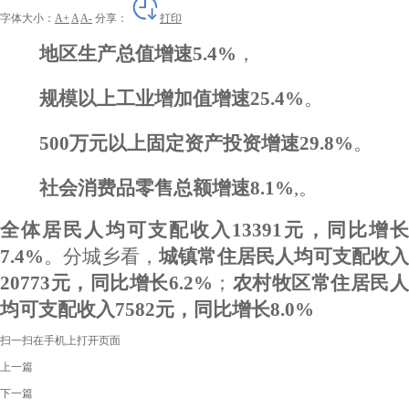
字体大小：
A+
A
A-
分享：
打印
地区生产总值增速
5.4%
，
规模以上工业
增加值
增速
25.4
%
。
500万元以上固定资产投资
增速
29.8%
。
社会消费品零售总额增速
8.1
%
,
。
全体居民人均可支配收入
13391元，同比增
7.4%
。
分城乡看，
城镇常住居民人均可支配收
20773元，同比增长6.2%
；
农村牧区常住居民人
均可支配收入
7582元，同比增长8.0%
扫一扫在手机上打开页面
上一篇
下一篇