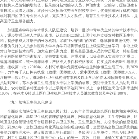
人员，补充现有编制内空编数，同时增加卫生专业技术人员编制，并按照重新核定医
疗机构人员编制的增加值，招录部分新增编制人员，并预留出一定编制，缓解卫生专
业技术人员匮乏现象。逐步分批次招录优秀医学院校毕业生，优先招录医疗机构内部
临时聘用的卫生专业技术人员，充实卫生人才队伍，培育卫生专业技术人才梯队，提
高医疗卫生服务能力。
加强重点学科的学术带头人队伍建设，培养一批以中青年为主体的学术技术带头
人，逐步增强卫生人才队伍素质。认真组织二级以上医疗机构支援农村牧区卫生机
构，初步形成人才培养的长效机制。采取“外培内训”的方式，选派职业道德优秀、技
术素质良好的人员参加医科大学举办学习培训班或送往上级医院进修学习，争取上级
对口单位的技术指导。加大在职培训力度，提高基层卫生人员的学历层次，特别是健
全全科医师规范培训制度，坚持突出实践、注重质量，以提高临床实践能力为重点，
规范培养模式，统一培养标准，严格准入条件和资格考试，切实提高全科医生培养质
量。接收第一批（2010年）农村订单定向免费医学毕业生到乡镇卫生院工作。到2020
年，力争每千人口拥有执业（助理）医师数3人，蒙中医执业（助理）医师数0.69人，
注册护士数2.47人，旗级医疗卫生机构拥有本科及以上学历的临床和预防专业技术人
员达到20％，苏木乡镇卫生院拥有大专以上学历的临床、预防专业卫生人员达到15％
以上。农村牧区乡村医生中专以上学历水平达到70％以上，乡村医生岗位培训率达到
100％；在苏木乡镇以上医疗卫生机构卫生技术人员继续教育普及率达到100％。
（九）加快卫生信息化建设
全面落实加快实施卫生信息惠民计划，2016年全面完成综合医疗机构和蒙中医机
构信息化建设。基层卫生机构管理信息化建设、网底信息化建设、卫生专网建设、区
域卫生综合管理信息平台建设和公共卫生系统、卫生应急系统、办公系统的信息化建
设，到2020年，全旗卫生信息化系统全部实现自联自通，全面提高全旗卫生系统的服
务能力和管理水平。建设覆盖旗卫生行政部门、各级医疗卫生单位，包括乡镇卫生
院、村卫生室和社区卫生服务中心（站）的统一、高效、快速、通畅的互通互联的电