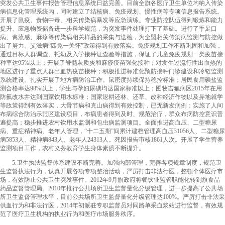
突发公共卫生事件报告管理信息系统日益完善。目前全旗各医疗卫生单位均纳入传染
病信息化管理系统内，同时建立了结核病、免疫规划、慢性病等专项信息报告系统。
开展了鼠疫、食物中毒、相关传染病暴发等应急演练。专业防控队伍得到锻炼和能力
提升、应急物资储备进一步科学规范，为突发事件处理打下了基础。进行了手足口
病、禽流感、麻疹等传染病相关样品的采集与送检，为全盟相关传染病监测与防控做
出了努力。艾滋病“四免一关怀”政策得到有效落实。免疫规划工作不断巩固和加强，
通过目标人群调查、托幼及入学接种证查验等措施，保证了儿童免疫规划一类疫苗接
种率达95%以上；开展了脊髓灰质炎和麻疹疫苗强化接种；对发生过流行性出血热的
地区进行了重点人群出血热疫苗接种；积极推进标准化预防接种门诊建设和冷链监测
系统建设。扎实开展了地方病防治工作。鼠密度持续保持稳控标准；居民食用碘盐监
测合格率达98%以上，学生与孕妇尿碘均达国家标准以上；图牧吉氟病区2015年在用
防氟改水井达到国家饮用水标准；国家退耕还林、还草、改种经济作物以及异地就学
等政策得到有效落实，大骨节病和克山病得到有效控制，已无新发病例；实施了人间
布病综合防治示范区建设项目，布病患者得到及时、规范治疗，群众布病防控意识普
遍提高；稳步推进农村饮用水监测和包虫病监测项目。全面推进高血压、二型糖尿
病、重症精神病、老年人管理，“十二五期”间累计建档管理高血压31056人、二型糖尿
病5853人、精神病843人、老年人24313人。死因报告审核1861人次。开展了学生营养
监测项目工作，农村义务教育学生身体素质不断提升。
5.卫生执法监督体系建设不断完善。加强内部管理，完善各项规章制度，规范卫
生监督执法行为，认真开展各项专项整治活动，严厉打击非法行医，整顿个体医疗市
场，有效防止公共卫生突发事件。2012年9月旗政府将餐饮业监管职能化转到旗食品
药品监督管理局。2010年推行公共场所卫生监督量化分级管理，进一步提高了公共场
所卫生监督管理水平，目前公共场所卫生监督量化分级管理达100%。严厉打击非法采
供血行为和非法行医，2014年初派驻专职监督员对同路单采血浆站进行监督，有效规
范了医疗卫生机构的执业行为和医疗市场服务秩序。