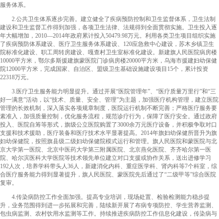
服务体系。
2.公共卫生体系逐步完善。建立健全了疾病预防控制和卫生监督体系，卫生法制
建设和卫生监督工作得到加强，各项卫生法律、法规得到全面贯彻实施。卫生投入逐
年大幅增加，2010—2014年政府累计投入50479.98万元。利用各类卫生项目组织实施
了疾病预防体系建设、医疗卫生服务体系建设、120应急救中心建设，苏木乡镇卫生
院标准化建设、职工周转房建设、嘎查村卫生室标准化建设。新建旗人民医院病房楼
10000平方米，鄂尔多斯援建旗蒙医院门诊病房楼20000平方米，乌海市援建妇幼保健
院12000平方米，完成国家、自治区、盟级卫生基础设施建设项目15个，累计投资
22318万元。
3.医疗卫生服务能力明显提升。通过开展“医院管理年”、“医疗质量万里行”和“三
好一满意”活动，以“技术、质量、安全、管理”为主题，加强医疗机构管理，建立医院
管理的长效机制，深入落实各项规章制度，医院运行机制不断完善；严格医疗服务要
素准入，加强质量控制，优化服务流程，规范诊疗行为，保障了医疗安全。通过政府
投入、医院自筹等形式，旗级公立医院购置了3000余万元医疗设备，并积极争取对口
支援和技术援助，医疗装备和医疗技术水平显著提高。2014年旗妇幼保健所晋升为旗
妇幼保健院，按照旗县级二级妇幼保健院模式运行和管理。旗人民医院和蒙医院与北
京大学第一医院、北京中医药大学第三附属医院、北京燕化医院、齐齐哈尔第一医
院、哈尔滨医科大学医院等技术领先单位建立对口支援或协作关系，送出进修学习
192人次，培养学科带头人36人，新建消化内科、重症医学科、肾内科等7个科室，综
合医疗服务能力得到显著提升，旗人民医院、蒙医院先后通过了“二级甲等”综合医院
复审。
4.传染病防控工作全面加强。提高专业培训，现场处置、检验检测能力稳步提
升，业务范围得到进一步拓展和完善，陆续新开展了布病专项防控、学生营养监测、
包虫病监测、农村饮用水监测等工作。持续推进疾病防控工作信息化建设，传染病与