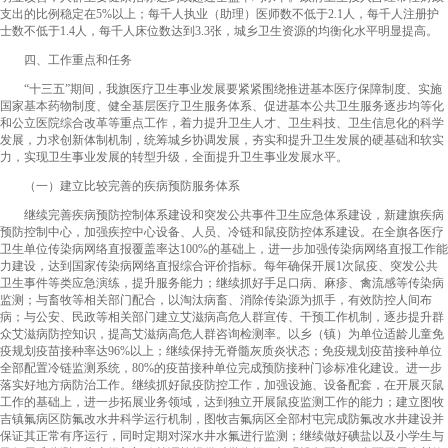
支出的比例稳定在5%以上；每千人执业（助理）医师数不低于2.1人，每千人注册护
士数不低于1.4人，每千人床位数达到3.3张，城乡卫生资源的均衡化水平明显提高。
四、工作重点和任务
“十三五”期间，我旗医疗卫生事业发展要紧紧围绕推进基本医疗保障制度、实施
国家基本药物制度、健全基层医疗卫生服务体系、促进基本公共卫生服务逐步均等化
和公立医院综合改革等重点工作，着力提升卫生人才、卫生科技、卫生信息化的科学
发展，力求创新体制机制，统筹城乡协调发展，夯实和提升卫生发展的硬基础和软实
力，实现卫生事业发展的转型升级，全面提升卫生事业发展水平。
（一）建立比较完善的疾病预防服务体系
继续完善疾病预防控制体系建设和突发公共事件卫生应急体系建设，新建旗疾病
预防控制中心，加强疾控中心设备、人员、冷链和鼠疫防控体系建设。在全旗各医疗
卫生单位传染病网络直报覆盖率达100%的基础上，进一步加强传染病网络直报工作能
力建设，达到国家传染病网络直报综合评价指标。每年确保开展1次鼠疫、突发公共
卫生事件等类应急演练，提升服务能力；继续抓好手足口病、麻疹、禽流感等传染病
监测；与畜牧等相关部门配合，以淘汰病畜、消除传染源为抓手，有效防控人间布
病；与公安、民政等相关部门建立艾滋病高危人群宣传、干预工作机制，逐步提升群
众艾滋病防控知识，提高艾滋病高危人群咨询检测率。以乡（镇）为单位适龄儿童免
疫规划疫苗接种率达96%以上；继续保持无脊髓灰质炎状态；免疫规划疫苗接种单位
全部配置冷链监测系统，80%的疫苗接种单位完成预防接种门诊标准化建设。进一步
落实好地方病防治工作。继续抓好鼠疫防控工作，加强设施、设备配套，在开展灭鼠
工作的基础上，进一步拓展业务领域，达到独立开展鼠疫监测工作的能力；建立图牧
吉镇氟病区防氟改水井科学运行机制，图牧吉氟病区全部村屯完成防氟改水井建设并
保证其正常有序运行，同时定期对深水井水氟进行监测；继续做好碘盐以及小学生与