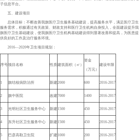
子信息平台。
五、建设项目
总体目标：不断改善我旗医疗卫生服务基础建设，提高服务水平，满足医疗卫生
服务需求，积极通过有关政策、财政支持和医疗卫生机构自身投入，全面建设提升我
旗医疗卫生基础建设，使我旗医疗卫生机构基础建设得到显著改善和提高，为医患提
供良好的工作及治疗服务环境。
2016—2020年卫生项目规划：
资金
序号
项目名称
性质
建筑面积（㎡）
建设年限
（万元）
1
旗结核病防治所
新建
2000
600
2016-2017
2
旗中医院
改建
7000
1400
2016-2017
3
光明社区卫生服务中心
新建
1500
450
2016-2017
4
东升社区卫生服务中心
新建
1500
450
2016-2017
5
巴彦高勒卫生院
扩建
1000
200
2016-2017