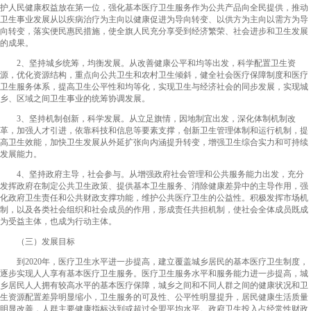
护人民健康权益放在第一位，强化基本医疗卫生服务作为公共产品向全民提供，推动
卫生事业发展从以疾病治疗为主向以健康促进为导向转变、以供方为主向以需方为导
向转变，落实便民惠民措施，使全旗人民充分享受到经济繁荣、社会进步和卫生发展
的成果。
2、坚持城乡统筹，均衡发展。从改善健康公平和均等出发，科学配置卫生资
源，优化资源结构，重点向公共卫生和农村卫生倾斜，健全社会医疗保障制度和医疗
卫生服务体系，提高卫生公平性和均等化，实现卫生与经济社会的同步发展，实现城
乡、区域之间卫生事业的统筹协调发展。
3、坚持机制创新，科学发展。从立足旗情，因地制宜出发，深化体制机制改
革，加强人才引进，依靠科技和信息等要素支撑，创新卫生管理体制和运行机制，提
高卫生效能，加快卫生发展从外延扩张向内涵提升转变，增强卫生综合实力和可持续
发展能力。
4、坚持政府主导，社会参与。从增强政府社会管理和公共服务能力出发，充分
发挥政府在制定公共卫生政策、提供基本卫生服务、消除健康差异中的主导作用，强
化政府卫生责任和公共财政支撑功能，维护公共医疗卫生的公益性。积极发挥市场机
制，以及各类社会组织和社会成员的作用，形成责任共担机制，使社会全体成员既成
为受益主体，也成为行动主体。
（三）发展目标
到2020年，医疗卫生水平进一步提高，建立覆盖城乡居民的基本医疗卫生制度，
逐步实现人人享有基本医疗卫生服务。医疗卫生服务水平和服务能力进一步提高，城
乡居民人人拥有较高水平的基本医疗保障，城乡之间和不同人群之间的健康状况和卫
生资源配置差异明显缩小，卫生服务的可及性、公平性明显提升，居民健康生活质量
明显改善，人群主要健康指标达到或超过全盟平均水平。政府卫生投入占经常性财政