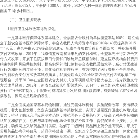
及以上学历人员340人、大学专科学历人员548人、中专及以下学历人员348人；执业
（助理）医师615人，注册护士388人。此外，202个乡村一体化管理嘎查村卫生室均
配备了1名乡村医生。
（二）卫生服务现状
1.医疗卫生体制改革得到深化。
一是基本医疗保障体系基本建立。全旗新农合以村为单位覆盖率达100%，建立健
全了新农合基本医疗保障体系。参合农牧民人均筹资水平由2010年140元提高到2015
年470元，参合率由90.3%提高到98.9%。新农合各项政策得到全面落实，并积极开展
支付方式改革。2011年，我旗借鉴云南省禄丰县的支付模式，全盟率先推行新农合支
付方式改革，开展了住院按床日付费和门诊统筹总额预付制，建立医疗机构自我费用
约束机制和风险共担机制，提高实际补偿比例和参合农牧民受益水平，减少对医生诊
疗行为和用药的过多干预，简化操作和管理程序，有效控制了医疗费用不合理增长。
作为新农合支付方式改革试点旗县，我旗先后承办2次全区新农合支付方式改革工作
现场会，并于2013年在全国新农合支付方式改革项目成果传播大会上，推介我旗支付
方式改革经验。2012年，新农合政策实行盟级统筹。2014年，在全旗苏木乡镇卫生院
推行了“全报销”制度，住院医药费结算实行次均费用限额管理，有效缓解了农牧民因
病致贫、因病返贫现象的发生。
二是全面实施国家基本药物制度。通过完善体制机制，实施配套改革，突出积极
稳妥，着力创新发展，坚定实施国家基本药物制度，实现了基层医疗卫生机构培训全
覆盖，推动了临床合理应用基本药物，规范医务人员用药行为，提高了对基本药物的
认知度和信任度。积极与基本药物配送企业做好协调工作，督促配送企业按时、足量
送货，确保网上采够药品及时供应。破解了二级网中药品网上药价虚高现象，形成了
常用药品协商价格目录，药品价格普遍下调。全旗21个苏木乡镇卫生院和一体化管理
的嘎查村卫生室全部配备和使用国家基本药物，全面落实国家基本药物报销政策，基