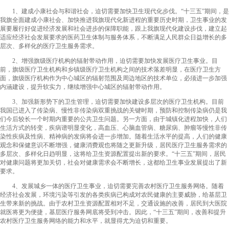
1、建成小康社会与和谐社会，迫切需要加快卫生现代化步伐。“十三五”期间，是
我旗全面建成小康社会、加快推进我旗现代化新进程的重要历史时期，卫生事业的发
展要履行好促进经济发展和社会进步的保障职能，跟上我旗现代化建设步伐，建立起
适应经济社会发展要求的医药卫生体制与服务体系，不断满足人民群众日益增长的多
层次、多样化的医疗卫生服务需求。
2、增强旗级医疗机构的辐射带动作用，迫切需要加快发展医疗卫生事业。目
前，旗级医疗卫生机构和乡镇级医疗卫生机构之间的技术落差明显，在医疗卫生方
面，旗级医疗机构作为中心城区的辐射范围及周边地区的技术单位，必须进一步加强
内涵建设，提升软实力，继续增强中心城区的辐射带动作用。
3、加强新形势下的卫生管理，迫切需要加快建设多层次的医疗卫生机构。目前
我国已进入了传染病、慢性非传染病双重挑战的关键时期，预防和控制传染病仍是我
们今后较长一个时期内重要的公共卫生问题。另一方面，由于城镇化进程加快，人们
生活方式的转变，疾病谱明显变化，高血压、心脑血管病、糖尿病、肿瘤等慢性非传
染性疾病及性病、精神病的发病将会进一步增加。随着生活水平的提高，人们的健康
观念和保健意识不断增强，健康消费观也将随之更新升级，居民医疗卫生服务需求的
多层次、多样化日趋明显，这将给卫生资源配置提出新的要求。“十三五”期间，居民
对健康问题将更加关切，社会对健康需求会不断增长，这都给卫生事业发展提出了新
要求。
4、发展城乡一体的医疗卫生事业，迫切需要完善农村医疗卫生服务网络。随着
经济社会发展，环境污染等引发的各类疾病已构成对农民健康的主要威胁，给基层卫
生带来新的挑战。由于农村卫生资源配置相对不足，交通设施的改善，居民到大医院
就医将更为便捷，基层医疗服务网底将受到冲击。因此，“十三五”期间，改善和提升
农村医疗卫生服务网络的能力和水平，就显得尤为迫切和重要。