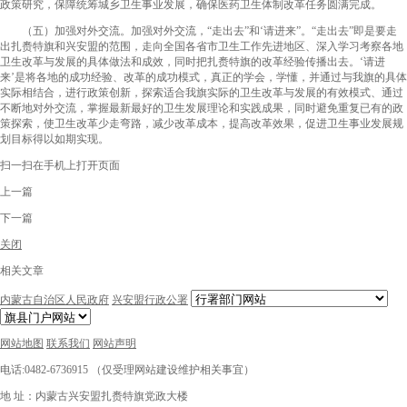
政策研究，保障统筹城乡卫生事业发展，确保医药卫生体制改革任务圆满完成。
（五）加强对外交流。加强对外交流，“走出去”和‘请进来”。“走出去”即是要走
出扎赉特旗和兴安盟的范围，走向全国各省市卫生工作先进地区、深入学习考察各地
卫生改革与发展的具体做法和成效，同时把扎赉特旗的改革经验传播出去。‘请进
来’是将各地的成功经验、改革的成功模式，真正的学会，学懂，并通过与我旗的具体
实际相结合，进行政策创新，探索适合我旗实际的卫生改革与发展的有效模式、通过
不断地对外交流，掌握最新最好的卫生发展理论和实践成果，同时避免重复已有的政
策探索，使卫生改革少走弯路，减少改革成本，提高改革效果，促进卫生事业发展规
划目标得以如期实现。
扫一扫在手机上打开页面
上一篇
下一篇
关闭
相关文章
内蒙古自治区人民政府
兴安盟行政公署
网站地图
联系我们
网站声明
电话:0482-6736915 （仅受理网站建设维护相关事宜）
地 址：内蒙古兴安盟扎赉特旗党政大楼