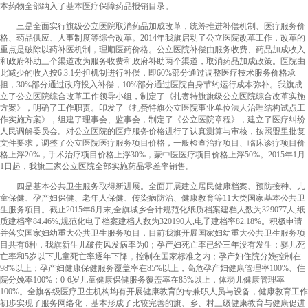
本药物全部纳入了基本医疗保障药品报销目录。
三是全面实行旗级公立医院取消药品加成改革，统筹推进补偿机制、医疗服务价
格、药品供应、人事制度等综合改革。2014年我旗启动了公立医院改革工作，改革的
重点是破除以药补医机制，理顺医药价格。公立医院补偿由服务收费、药品加成收入
和政府补助三个渠道改为服务收费和政府补助两个渠道，取消药品加成政策。医院由
此减少的收入按6:3:1分担机制进行补偿，即60%部分通过调整医疗技术服务价格承
担，30%部分通过政府投入补偿，10%部分通过医院自身节约运行成本弥补。我旗成
立了公立医院综合改革工作领导小组，制定了《扎赉特旗旗级公立医院综合改革实施
方案》，明确了工作职责。印发了《扎赉特旗公立医院事业单位法人治理结构试点工
作实施方案》，组建了理事会、监事会，制定了《公立医院章程》，建立了医疗纠纷
人民调解委员会。对公立医院的医疗服务价格进行了认真测算与审核，按照盟里批复
文件要求，调整了公立医院医疗服务项目价格，一般检查治疗项目、临床诊疗项目价
格上浮20%，手术治疗项目价格上浮30%，蒙中医医疗项目价格上浮50%。2015年1月
1日起，我旗三家公立医院全部实施药品零差率销售。
四是基本公共卫生服务取得新进展。全面开展建立居民健康档案、预防接种、儿
童保健、孕产妇保健、老年人保健、传染病防治、健康教育等11大类国家基本公共卫
生服务项目。截止2015年6月末,全旗城乡合计规范化纸质档案建档人数为329077人,纸
质建档率84.46%,规范化电子档案建档人数为320190人,电子建档率82.18%。积极申请
并落实国家妇幼重大公共卫生服务项目，目前我旗开展国家妇幼重大公共卫生服务项
目共有6种，我旗新生儿破伤风发病率为0；孕产妇死亡率已经三年没有发生；婴儿死
亡率和5岁以下儿童死亡率逐年下降，控制在国家标准之内；孕产妇住院分娩控制在
98%以上；孕产妇健康保健服务覆盖率在85%以上，高危孕产妇健康管理率100%、住
院分娩率100%；0-6岁儿童健康保健服务覆盖率在85%以上，体弱儿健康管理率
100%。全旗各级医疗卫生机构均有开展健康教育的专兼职人员与设备，健康教育工作
初步实现了服务网络化，基本形成了比较完善的旗、乡、村三级健康教育与健康促进