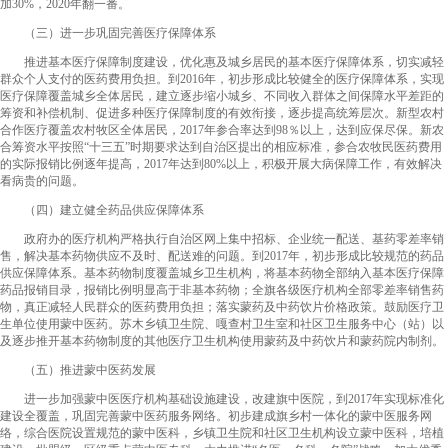
加30%，2020年翻一番。
（三）进一步巩固完善医疗保障体系
推进基本医疗保障制度建设，优化惠及城乡居民的基本医疗保障体系，切实减轻
群众个人支付的医药费用负担。到2016年，初步形成比较健全的医疗保障体系，实现
医疗保障覆盖城乡全体居民，建立逐步缩小城乡、不同收入群体之间保障水平差距的
筹资和补偿机制、促进多种医疗保障制度的有效衔接，逐步提高统筹层次。新型农村
合作医疗覆盖农村牧区全体居民，2017年参合率达到98％以上，达到应保尽保。新农
合筹资水平按照“十三五”时期要求达到自治区提出的相应标准，参合农牧民医药费用
的实际报销比例逐年提高，2017年达到80%以上，积极开展大病保障工作，有效解决
看病贵的问题。
（四）建立健全药品供应保障体系
政府办的医疗机构严格执行自治区网上集中招标、企业统一配送、基药零差率销
售，解决基本药物供应不及时、配送难的问题。到2017年，初步形成比较规范的药品
供应保障体系。基本药物制度覆盖城乡卫生机构，将基本药物全部纳入基本医疗保障
药品报销目录，报销比例明显高于非基本药物；全旗各级医疗机构全部零差率销售药
物，真正减轻人民群众的医药费用负担；落实蒙药及中药饮片价格政策。鼓励医疗卫
生单位使用蒙中医药。苏木乡镇卫生院、嘎查村卫生室和社区卫生服务中心（站）以
及逐步推开基本药物制度的其他医疗卫生机构使用蒙药及中药饮片和蒙药院内制剂。
（五）推进蒙中医药发展
进一步加强蒙中医医疗机构基础设施建设，改建旗中医院，到2017年实现标准化
建设全覆盖，巩固完善蒙中医药服务网络。初步建成旗乡村一体化的蒙中医服务网
络，综合医院设置规范的蒙中医科，乡镇卫生院和社区卫生机构设立蒙中医科，培植