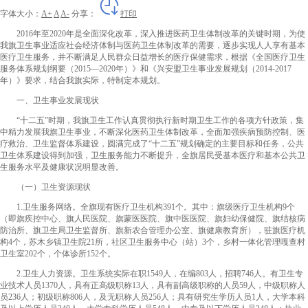
字体大小：
A+
A
A-
分享：
打印
2016年至2020年是全面深化改革，深入推进医药卫生体制改革的关键时期，为使
我旗卫生事业适应社会经济体制与医药卫生体制改革的需要，逐步实现人人享有基本
医疗卫生服务，并不断满足人民群众日益增长的医疗保健需求，根据《全国医疗卫生
服务体系规划纲要（2015—2020年）》和《兴安盟卫生事业发展规划（2014-2017
年）》要求，结合我旗实际，特制定本规划。
一、卫生事业发展现状
“十二五”时期，我旗卫生工作认真贯彻执行新时期卫生工作的各项方针政策，集
中精力发展我旗卫生事业，不断深化医药卫生体制改革，全面加强疾病预防控制、医
疗救治、卫生监督体系建设，圆满完成了“十二五”规划确定的主要目标和任务，公共
卫生体系建设得到加强，卫生服务能力不断提升，全旗居民受基本医疗和基本公共卫
生服务水平及健康状况明显改善。
（一）卫生资源现状
1.卫生服务网络。全旗现有医疗卫生机构391个。其中：旗级医疗卫生机构9个
（即旗疾控中心、旗人民医院、旗蒙医医院、旗中医医院、旗妇幼保健院、旗结核病
防治所、旗卫生局卫生监督所、旗新农合管理办公室、旗健康教育所），驻旗医疗机
构4个，苏木乡镇卫生院21所，社区卫生服务中心（站）3个，乡村一体化管理嘎查村
卫生室202个，个体诊所152个。
2.卫生人力资源。卫生系统实际在职1549人，在编803人，招聘746人。有卫生专
业技术人员1370人，具有正高级职称13人，具有副高级职称的人员59人，中级职称人
员236人；初级职称806人，及无职称人员256人；具有研究生学历人员1人，大学本科