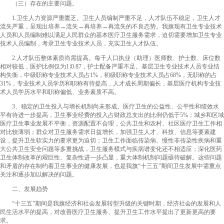
（三）存在的主要问题。
1.卫生人力资源严重匮乏。卫生人员编制严重不足，人才队伍不稳定，卫生人才
流失严重，呈现出培养→流失→再培养→再流失的不良态势。我旗现有卫生专业技术
人员和人员编制难以满足人民群众的基本医疗卫生服务需求，迫切需要增加卫生专业
技术人员编制，考录卫生专业技术人员，充实卫生人才队伍。
2.人才队伍整体素质尚需提高。每千人口执业（助理）医师数、护士数、床位数
相对较低，医护比例仅为1∶0.87，护士配备严重不足。基层卫生专业技术人员专业结
构失衡，中级职称专业技术人员占1%，初级职称专业技术人员占68%，无职称的占
31%，专业技术人员学历和职称有待提高，人才成长周期偏长，基层医疗机构专业技
术人员学历水平和职称偏低、业务素质不高。
3、稳定的卫生投入与增长机制尚未形成。医疗卫生的公益性、公平性和绩效水
平有待进一步提高，卫生事业经费的投入占财政总支出的比例仍低于5%；城乡和区域
医疗卫生事业发展不平衡，资源配置不合理，公共卫生和农村、社区医疗卫生工作相
对比较薄弱；群众对卫生服务需求日益增长，加强卫生人才、科技、信息等要素建
设，提升卫生软实力的要求更为迫切；卫生工作面临传染病、慢性非传染性疾病和重
大公共卫生安全问题等多重挑战，卫生服务模式与疾病谱变化还不相适应；深化医药
卫生体制改革的艰巨性、复杂性进一步凸显，重大体制机制问题亟待破解。这些问题
和矛盾的存在制约着卫生事业的健康发展，也是我旗“十三五”期间卫生发展中需重点
关注和逐步加以解决的问题。
二、发展趋势
“十三五”期间是我旗经济和社会发展转型升级的关键时期，经济社会的发展和人
民生活水平的提高，对改善医疗卫生服务、提升卫生工作水平提出了更新更高的要
求。