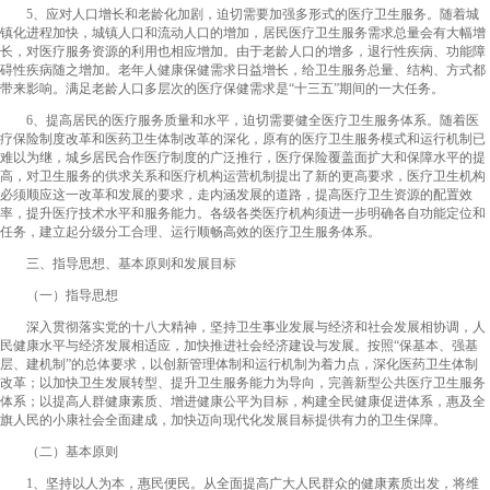
5、应对人口增长和老龄化加剧，迫切需要加强多形式的医疗卫生服务。随着城
镇化进程加快，城镇人口和流动人口的增加，居民医疗卫生服务需求总量会有大幅增
长，对医疗服务资源的利用也相应增加。由于老龄人口的增多，退行性疾病、功能障
碍性疾病随之增加。老年人健康保健需求日益增长，给卫生服务总量、结构、方式都
带来影响。满足老龄人口多层次的医疗保健需求是“十三五”期间的一大任务。
6、提高居民的医疗服务质量和水平，迫切需要健全医疗卫生服务体系。随着医
疗保险制度改革和医药卫生体制改革的深化，原有的医疗卫生服务模式和运行机制已
难以为继，城乡居民合作医疗制度的广泛推行，医疗保险覆盖面扩大和保障水平的提
高，对卫生服务的供求关系和医疗机构运营机制提出了新的更高要求，医疗卫生机构
必须顺应这一改革和发展的要求，走内涵发展的道路，提高医疗卫生资源的配置效
率，提升医疗技术水平和服务能力。各级各类医疗机构须进一步明确各自功能定位和
任务，建立起分级分工合理、运行顺畅高效的医疗卫生服务体系。
三、指导思想、基本原则和发展目标
（一）指导思想
深入贯彻落实党的十八大精神，坚持卫生事业发展与经济和社会发展相协调，人
民健康水平与经济发展相适应，加快推进社会经济建设与发展。按照“保基本、强基
层、建机制”的总体要求，以创新管理体制和运行机制为着力点，深化医药卫生体制
改革；以加快卫生发展转型、提升卫生服务能力为导向，完善新型公共医疗卫生服务
体系；以提高人群健康素质、增进健康公平为目标，构建全民健康促进体系，惠及全
旗人民的小康社会全面建成，加快迈向现代化发展目标提供有力的卫生保障。
（二）基本原则
1、坚持以人为本，惠民便民。从全面提高广大人民群众的健康素质出发，将维