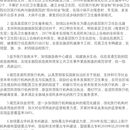
取各级财政支持，加大社区卫生机构建设力度，2016年新建标准化社区卫生服务中心
2个，不断扩大社区卫生覆盖面。建立乡镇卫生院、社区医疗机构“首诊制”和乡镇卫生
院社区医疗机构与旗级医院的“双向转诊”制度，实现小病不出嘎查村，常见病、多发
病不出苏木乡镇，大病不出旗，康复回社区或乡镇的医疗卫生服务新模式。
2. 提高基层医疗卫生服务能力。加强以全科医生为重点的基层医疗卫生队伍建
设，支持和鼓励旗级医院通过结对子、对口帮扶等形式，帮助基层卫生院（嘎查村卫
生室）提高卫生服务能力，2017年基本实现每万名居民有2名以上合格的全科医生，
每个卫生院1名以上合格的全科医生。推进基层医疗卫生信息化，完成信息惠民工
程、健康医疗信息惠民行动计划，全面实施居民健康卡工程。完善卫生专网建设，实
现盟、旗、乡、村四级远程医疗。
3.提升医疗急救水平。加强旗急救中心建设，组建旗乡互动、信息直通互联的院
前急救网络。实现全旗院前急救和突发公共卫生事件紧急救援的规范管理，统一指
挥，高效运行。
4.规范发展民营医疗机构。认真贯彻落实国家自治区关于鼓励、支持和引导社会
资本举办医疗机构的意见与实施意见，鼓励社会资本发展医疗卫生事业，在符合区域
卫生规划和合理配置卫生资源的前提下，积极引导社会资本投资兴办医疗机构，进一
步规范民营医疗机构管理，督促民营医疗机构依法执业、遵纪守法，促进民营医疗机
构健康发展。基本满足全旗城乡居民多样化的医疗卫生服务需求。
5.规范采供血管理。进一步加强医疗机构输血科的规范化建设，强化医疗机构对
临床用血的管理，加大对合理用血的监督检查力度。开展对单采血浆站的监督检查，
实现监督覆盖率100%。
6.加强重点学科及专科建设。加快重点学科建设力度，2016年实现二级以上医疗
机构都有盟级重点学科。鼓励和支持重点专科建设，盟级重点专科2018年比2016年增