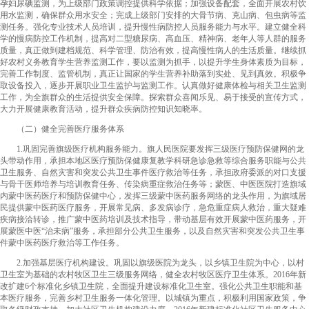
孕妇尿碘监测，为上级部门政策调控提供科学依据；加强设备配套，全面开展农村饮
用水监测，确保群众用水安全；完成上级部门安排的大骨节病、克山病、包虫病等监
测任务。强化专业技术人员培训，提升慢性病防控人员服务能力与水平。建立健全科
学的慢病防控工作机制，提高对二型糖尿病、高血压、精神病、老年人等人群的服务
质量，真正做到建档规范、科学管理、防治有效，提高慢性病人的生活质量。继续抓
好农村义务教育学生营养监测工作，要以监测为抓手，以提升学生身体素质为目标，
完善工作制度、监管机制，真正让国家的学生营养补助落到实处、见到真效。积极争
取设备投入，逐步开展职业卫生监护与监测工作。认真做好健康体检与相关卫生监测
工作，为全旗群众的生活提供安全保障。探索群众喜闻乐见、易于接受的宣传方式，
大力开展健康教育活动，提升群众疾病防控知识知晓率。
（二）健全完善医疗服务体系
1.巩固完善旗级医疗机构服务能力。旗人民医院要发挥三级医疗预防保健网的龙
头带动作用，承担本地区医疗预防保健康复教学科研急诊急救等综合服务职能与公共
卫生服务、自然灾害和突发公共卫生事件医疗救治等任务，承担政府委派的对口支援
与骨干医师培养与培训教育任务、传染病重症救治任务等；蒙医、中医医院打造旗域
内蒙中医药医疗和预防保健中心，发挥三级蒙中医药服务网络的龙头作用，为旗域居
民提供蒙中医药医疗服务，开展常见病、多发病诊疗，急危重症病人救治，重大疑难
疾病接洽转诊，推广蒙中医药培训及技术指导，带动基层有效开展蒙中医药服务，开
展蒙医中医“治未病”服务，承担部分公共卫生服务，以及自然灾害和突发公共卫生事
件蒙中医药医疗救治等工作任务。
2.加强基层医疗机构建设。巩固以旗级医院为龙头，以乡镇卫生院为中心，以村
卫生室为基础的农村牧区卫生三级服务网络，健全农村牧区医疗卫生体系。2016年新
改扩建6个标准化乡镇卫生院，全面提升建设标准化卫生室。强化公共卫生职能和基
本医疗服务，完善乡村卫生服务一体化管理。以城镇为重点，积极利用国家政策，争