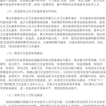
建设一批盟级、区级重点蒙中医专科。大力推进“名医、名科、名院”战略，加大优秀
蒙中医临床专家培养力度，造就一批继承型、蒙中西医结合型高级专业技术人才。
（六）促进基本公共卫生服务逐步均等化
通过实施基本公共卫生服务项目和重大公共卫生服务项目，对全旗城乡居民健康
问题实施干预，减少主要健康危险因素，有效预防和控制主要传染病及慢性病，提高
公共卫生服务和突发公共卫生事件应急处置能力，使全旗居民逐步享有均等化的基本
公共卫生服务。到2020年，基本公共卫生服务逐步均等化的机制基本完善，基本公共
卫生服务数量和质量显著提高，重大疾病和主要健康危险因素得到有效控制，城乡居
民健康水平得到进一步提高。全旗基本建立统一、科学、规范的居民健康档案管理制
度,实现居民健康档案管理信息化。以健康档案为载体，为城乡居民提供连续、综合、
适宜、经济的基本医疗卫生服务。
（七）推进卫生监督体系建设
以加强卫生监督基础设施建设和执法装备建设为重点，逐步建立职责明确、行为
规范、执法有力、办事高效的卫生监督体系。加强疫情报告、传染源隔离、医院消
杀、饮用水、劳动卫生、放射卫生、学校卫生等卫生执法能力建设。实现综合卫生监
督覆盖率达到100%。构建以旗卫生监督所为中心，以农村卫生协管监督为基础的反应
敏捷、监督有力、职责分明、城乡联动的卫生监督执法新体系，做到横向到边，纵向
到底，真正体现卫生监督的无缝连接。进一步加强卫生监督队伍建设，力争在“十三
五”期间配置卫生监督人员40人以上。完善卫生监督机构基本装备，突出重点工作的
专用装备建设，进一步提高技术装备水平，增强监督执法能力。
（八）加快卫生人才队伍建设
加快协调解决我旗卫生专业技术人员不足问题，分步骤分层次招录卫生专业技术