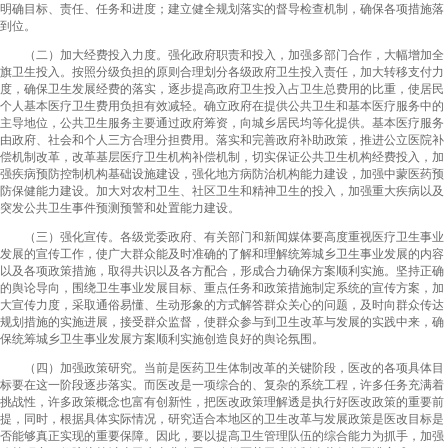
明确目标、责任、任务和进度；建立健全规划落实的督导检查机制，确保各项措施落
到位。
（二）加大经费投入力度。强化政府职责和投入，加强多部门合作，大幅增加全
旗卫生投入。按照分级负担的原则合理划分各级政府卫生投入责任，加大转移支付力
度，确保卫生发展经费的落实，逐步提高政府卫生投入占卫生总费用的比重，使居民
个人基本医疗卫生费用负担有效减轻。确立政府在提供公共卫生和基本医疗服务中的
主导地位，公共卫生服务主要通过政府筹资，向城乡居民均等化提供。基本医疗服务
由政府、社会和个人三方合理分担费用。落实和完善政府补助政策，推进公立医院补
偿机制改革，改革基层医疗卫生机构补偿机制，切实保证公共卫生机构经费投入，加
强疾病预防控制机构基础设施建设，强化地方病防治机构能力建设，加强中蒙医药预
防保健能力建设。加大对农村卫生、社区卫生和精神卫生的投入，加强重大疾病以及
突发公共卫生事件预测预警和处置能力建设。
（三）强化宣传。各级党委政府、有关部门和新闻媒体要高度重视医疗卫生事业
发展的宣传工作，使广大群众能及时准确的了解和理解统筹城乡卫生事业发展的内容
以及各项政策措施，取得共识以及各方配合，形成合力确保方案顺利实施。坚持正确
的舆论导向，围绕卫生事业发展目标、重点任务和政策措施制定系统的宣传方案，加
大宣传力度，采取通俗易懂、生动形象的方式解答群众关心的问题，及时向群众传达
规划措施的实施进展，接受群众监督，使群众参与到卫生改革与发展的实践中来，确
保统筹城乡卫生事业发展方案顺利实施创造良好的舆论氛围。
（四）加强政策研究。当前是医药卫生体制改革的关键阶段，医改的各项具体目
标要在这一阶段逐步落实。而医改是一项综合的、复杂的系统工程，许多任务充满着
挑战性，许多政策概念也富有创新性，把医改政策理解透是执行好医改政策的重要前
提，同时，根据具体实际情况，研究适合本地区的卫生改革与发展政策是医改目标是
否能够真正实现的重要保障。因此，要以提高卫生管理队伍的综合能力为抓手，加强