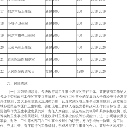
17
都尔本新卫生院
新建
1000
200
2018-2019
18
小城子卫生院
新建
1000
200
2018-2019
19
阿尔本格勒卫生院
新建
2000
400
2018-2019
20
巴彦乌兰卫生院
新建
2000
400
2019-2020
21
蒙医院蒙医制剂室
新建
3000
600
2019-2020
22
人民医院改造项目
改建
6400
1280
2019-2020
六、保障措施
（一）加强组织领导。各级政府是卫生事业发展的责任主体。要把该项工作纳入
各级党委和政府工作的重要议事日程；把医疗卫生事业的发展纳入全旗经济社会发展
总体规划，加大卫生资源宏观调控力度，认真实施区域卫生事业发展规划，建立覆盖
城乡居民基本医疗卫生制度。要把该项工作纳入各级党委和政府工作的目标管理，主
要领导作为卫生事业发展的第一责任人亲自抓，成立相应的领导和具体实施机构，统
筹实施卫生事业发展规划。强化政府对卫生事业的统筹协调能力，进一步明确发展改
革委、财政、卫生等各部门在卫生事业发展中的职责，努力形成统一协调、分工协
作、齐抓共管、有序运行的工作机制，形成发展卫生事业的合力。要结合各地实际，