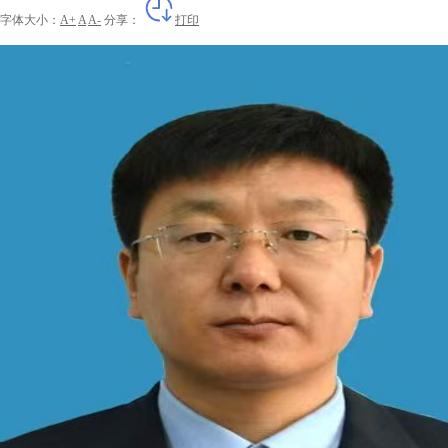
字体大小：
A+
A
A-
分享：
打印