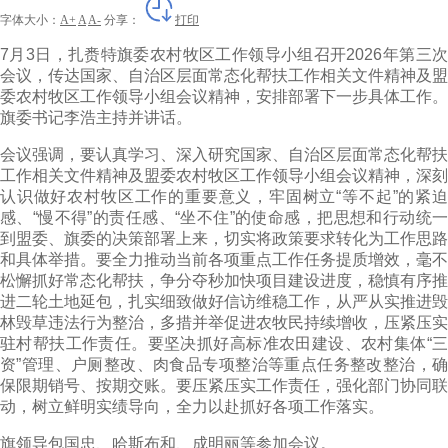
字体大小：
A+
A
A-
分享：
打印
7月3日，扎赉特旗委农村牧区工作领导小组召开2026年第三次
会议，传达国家、自治区层面常态化帮扶工作相关文件精神及盟
委农村牧区工作领导小组会议精神，安排部署下一步具体工作。
旗委书记李浩主持并讲话。
会议强调，要认真学习、深入研究国家、自治区层面常态化帮扶
工作相关文件精神及盟委农村牧区工作领导小组会议精神，深刻
认识做好农村牧区工作的重要意义，牢固树立“等不起”的紧迫
感、“慢不得”的责任感、“坐不住”的使命感，把思想和行动统一
到盟委、旗委的决策部署上来，切实将政策要求转化为工作思路
和具体举措。要全力推动当前各项重点工作任务提质增效，毫不
松懈抓好常态化帮扶，争分夺秒加快项目建设进度，稳慎有序推
进二轮土地延包，扎实细致做好信访维稳工作，从严从实推进毁
林毁草违法行为整治，多措并举促进农牧民持续增收，压紧压实
驻村帮扶工作责任。要坚决抓好高标准农田建设、农村集体“三
资”管理、户厕整改、肉食品专项整治等重点任务整改整治，确
保限期销号、按期交账。要压紧压实工作责任，强化部门协同联
动，树立鲜明实绩导向，全力以赴抓好各项工作落实。
旗领导包国忠、哈斯布和、成明丽等参加会议。