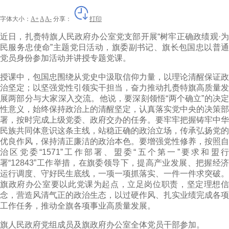
字体大小：
A+
A
A-
分享：
打印
近日，扎赉特旗人民政府办公室党支部开展“树牢正确政绩观·为
民服务忠使命”主题党日活动，旗委副书记、旗长包国忠以普通
党员身份参加活动并讲授专题党课。
授课中，包国忠围绕从党史中汲取信仰力量，以理论清醒保证政
治坚定；以坚强党性引领实干担当，奋力推动扎赉特旗高质量发
展两部分与大家深入交流。他说，要深刻领悟“两个确立”的决定
性意义，始终保持政治上的清醒坚定，认真落实党中央的决策部
署，按时完成上级党委、政府交办的任务。要牢牢把握铸牢中华
民族共同体意识这条主线，站稳正确的政治立场，传承弘扬党的
优良作风，保持清正廉洁的政治本色。要增强党性修养，按照自
治区党委“1571”工作部署、盟委“五个第一”要求和盟行
署“12843”工作举措，在旗委领导下，提高产业发展、把握经济
运行调度、守好民生底线，一项一项抓落实、一件一件求突破。
旗政府办公室要以此党课为起点，立足岗位职责，坚定理想信
念，营造风清气正的政治生态，以过硬作风、扎实业绩完成各项
工作任务，推动全旗各项事业高质量发展。
旗人民政府党组成员及旗政府办公室全体党员干部参加。