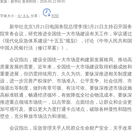
来源：新华社
发布时间：2026-05-22 09:05
字体大小：
A+
A
A-
分享：
打印
新华社北京5月21日电国务院总理李强5月21日主持召开国务
院常务会议，研究推进全国统一大市场建设有关工作，审议通过
《现代化应急体系建设“十五五”规划》，讨论《中华人民共和国
中国人民银行法（修订草案）》。
会议指出，建设全国统一大市场是构建新发展格局、推动高
质量发展的需要。近年来，全国统一大市场建设取得积极成效和
重要进展，但仍需持续用力、久久为功。要纵深推进相关制度建
设，进一步完善产权保护、市场准入、公平竞争、社会信用、市
场退出等制度，做到有章可循、有法可依。要纵深推进市场设施
高标准联通，畅通经济循环，有效降低全社会物流成本。要纵深
推进重点领域市场统一，以点带面、点面结合，让群众和企业更
加可感可及。要以更大力度打通卡点堵点，破除各种显性和隐性
壁垒，充分释放市场活力和潜能。
会议指出，应急管理关乎人民群众生命财产安全，关乎改革