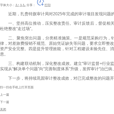
字体大小：
A+
A
A-
分享：
打印
近期，扎赉特旗审计局对2025年完成的审计项目发现问题
一、坚持高位推动，压实整改责任。审计反馈后，督促相关单
杜绝整改“走过场”。
二、聚焦突出问题，分类精准施策。一是规范采购行为，针对
律，对差旅费报销不规范、原始凭证缺失等问题，要求立即整改
资产安全完整。四是提升管理效能，针对工程建设未验先住、消
患。
三、构建联动机制，深化整改成效。建立“审计监督+行业监管
实现从“解决单个问题”向“完善制度体系”升级，发挥审计“治已病
下一步，将持续巩固审计整改成效，对已完成整改的问题开展
扫一扫在手机上打开页面
上一篇
下一篇
关闭