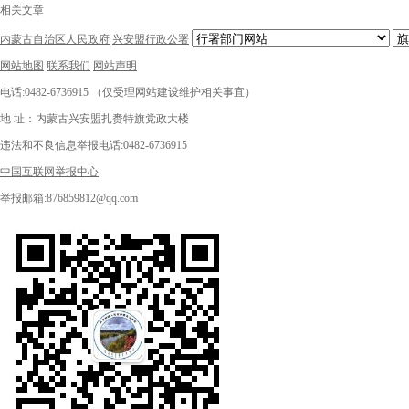
相关文章
内蒙古自治区人民政府
兴安盟行政公署
网站地图
联系我们
网站声明
电话:0482-6736915 （仅受理网站建设维护相关事宜）
地 址：内蒙古兴安盟扎赉特旗党政大楼
违法和不良信息举报电话:0482-6736915
中国互联网举报中心
举报邮箱:876859812@qq.com