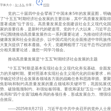
字体大小：
A+
A
A-
分享：
打印
党的二十届四中全会擘画了中国未来5年的发展蓝图，明确
了“十五五”时期经济社会发展的主要目标，其中“高质量发展取得
显著成效”位于首位。高质量发展是全面建设社会主义现代化国
家的首要任务，是新时代的硬道理。党的十八大以来，习近平总
书记围绕推动高质量发展作出一系列重要论述，为推动经济持续
健康发展和社会全面进步、以中国式现代化全面推进中华民族伟
大复兴提供了根本遵循。
今天，党建网梳理了
习近平总书记的部
分相关重要论述，邀您一同学习领会。
推动高质量发展是“十五五”时期经济社会发展的主题
“十五五”时期是基本实现社会主义现代化夯实基础、全面发
力的关键时期。要对照基本实现社会主义现代化的目标要求，科
学确定经济社会发展各领域各方面的战略任务和思路举措。要聚
焦影响和制约高质量发展的重点领域和关键环节，巩固拓展优
势、破除瓶颈制约、补强短板弱项。要统筹谋划“五位一体”总体
布局和“四个全面”战略布局的各项任务，形成发展合力、增强综
合效应。
——2025年8月27日，习近平在中共中央召开的党外人士座