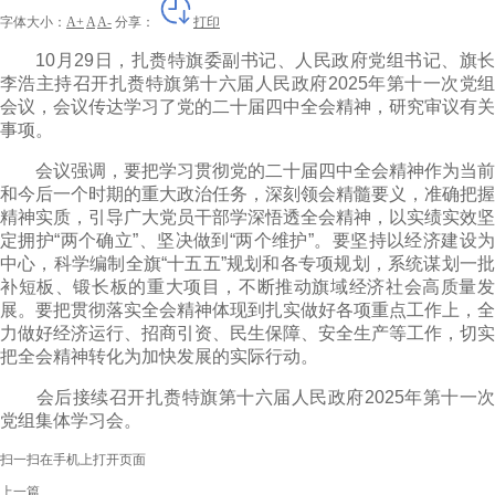
字体大小：
A+
A
A-
分享：
打印
10月29日，扎赉特旗委副书记、人民政府党组书记、旗长
李浩主持召开扎赉特旗第十六届人民政府2025年第十一次党组
会议，会议传达学习了党的二十届四中全会精神，研究审议有关
事项。
会议强调，要把学习贯彻党的二十届四中全会精神作为当前
和今后一个时期的重大政治任务，深刻领会精髓要义，准确把握
精神实质，引导广大党员干部学深悟透全会精神，以实绩实效坚
定拥护“两个确立”、坚决做到“两个维护”。要坚持以经济建设为
中心，科学编制全旗“十五五”规划和各专项规划，系统谋划一批
补短板、锻长板的重大项目，不断推动旗域经济社会高质量发
展。要把贯彻落实全会精神体现到扎实做好各项重点工作上，全
力做好经济运行、招商引资、民生保障、安全生产等工作，切实
把全会精神转化为加快发展的实际行动。
会后接续召开扎赉特旗第十六届人民政府2025年第十一次
党组集体学习会。
扫一扫在手机上打开页面
上一篇