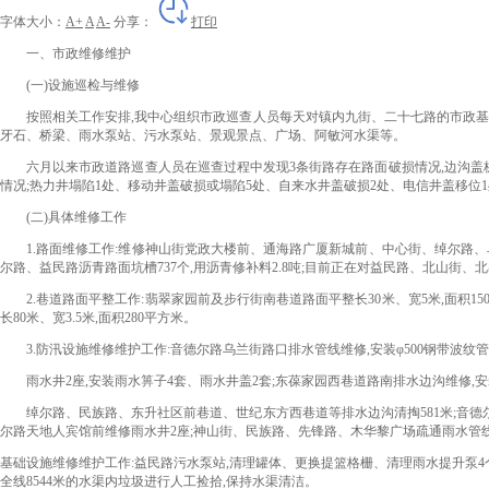
字体大小：
A+
A
A-
分享：
打印
一、市政维修维护
(一)设施巡检与维修
按照相关工作安排,我中心组织市政巡查人员每天对镇内九街、二十七路的市政基础
牙石、桥梁、雨水泵站、污水泵站、景观景点、广场、阿敏河水渠等。
六月以来市政道路巡查人员在巡查过程中发现3条街路存在路面破损情况,边沟盖板塌
情况;热力井塌陷1处、移动井盖破损或塌陷5处、自来水井盖破损2处、电信井盖移位
(二)具体维修工作
1.路面维修工作:
维修神山街党政大楼前、通海路广厦新城前、中心街、绰尔路、乌兰
尔路、益民路沥青路面坑槽737个,用沥青修补料2.8吨;目前正在对益民路、北山街
2.巷道路面平整工作:翡翠家园前及步行街南巷道
路面平整
长30米、宽5米,面积1
长80米、宽3.5米,面积280平方米
。
3.防汛设施维修维护工作:音德尔路乌兰街路口排水管线维修,安装φ500钢带波纹管1
雨水井2座,安装雨水箅子4套、雨水井盖2套;东葆家园西巷道路南排水边沟维修,安装φ3
绰尔路、民族路、东升社区前巷道、世纪东方西巷道等排水边沟清掏
581
米;音
尔路天地人宾馆前维修雨水井
2
座;
神山街、民族路、先锋路、木华黎广场疏通雨水管线
基础设施维修维护工作:益民路污水泵站,清理罐体、更换提篮格栅、清理雨水提升泵4
全线8544米的水渠内垃圾进行人工捡拾,保持水渠清洁。