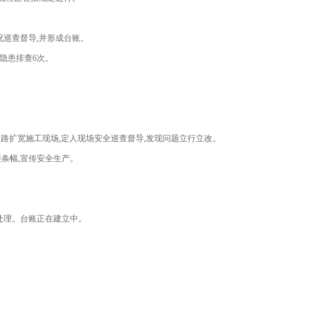
况巡查
督导,并形成台账。
隐患排查6次。
路扩宽施工现场,定人现场安全巡查督导,发现问题立行立改。
条幅,宣传安全生产。
在处理。台账正在建立中。