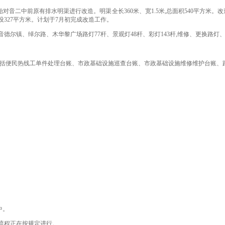
开始对音二中前原有排水明渠进行改造。明渠全长360米、宽1.5米,总面积540平方
设327平方米。计划于7月初完成改造工作。
镇、绰尔路、木华黎广场路灯77杆、景观灯48杆、彩灯143杆,维修、更换路灯、景
,包括便民热线工单件处理台账、市政基础设施巡查台账、市政基础设施维修维护台账、
中。
流程正在按规定进行。