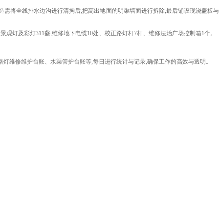
米。改造需将全线排水边沟进行清掏后,把高出地面的明渠墙面进行拆除,最后铺设现浇盖板
观灯及彩灯311盏,维修地下电缆10处、校正路灯杆7杆、维修法治广场控制箱1个。
路灯维修维护台账、水渠管护台账等,每日进行统计与记录,确保工作的高效与透明。