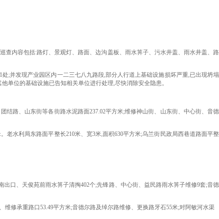
巡查内容包括:路灯、景观灯、路面、边沟盖板、雨水箅子、污水井盖、雨水井盖、路
处;并发现产业园区内一二三七八九路段,部分人行道上基础设施损坏严重,已出现坍塌
其他单位的基础设施已告知相关单位进行处理,尽快消除安全隐患。
结路、山东街等各街路水泥路面237.02平方米;
维修神山街、山东街、中心街、音
米。
老水利局东路面平整长210米、宽3米,面积630平方米;乌兰街民政局西巷道路面平
、南出口、天俊苑前雨水箅子清掏
402
个;先锋路、中心街、益民路雨水箅子维修
9
套;音
米、维修承重路口
53.49
平方米;音德尔路及绰尔路维修、更换路牙石55米;对阿敏河水渠