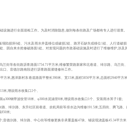
设施进行全面巡检工作。为及时消除隐患,做到每条街路及广场都有专人进行巡查。
陷损坏6处、污水及雨水井盖移位或破损2处、路牙石缺失或移位1处、人行道破损1
1处、因自来水抢修破路面1处。对发现问题的市政基础设施及时进行了维修维护,涉及
街等各街路沥青路面1754.71平方米;维修繁荣路新家和北巷道、绰尔路、乌兰街、团
、北出口、音德尔路南段进行沥青路面灌缝修补工作。
50平方米,惠泽新村东巷道
路面平整
长390米、宽15米,面积5850平方米,总面积2940平方
3米,增设雨水收集口2个、
00钢带波纹管18米、φ300水泥涵管8米,增设雨水收集口1个、安装雨水箅子1套;
德尔路、绰尔路、东升社区前巷道、农机局前等排水边沟维修
191.5
米;五四街、腾飞路
850米
;
个;音德尔路、绰尔路、中心街等维修更换非承重盖板
47
块、铺设现浇盖板45.34平方