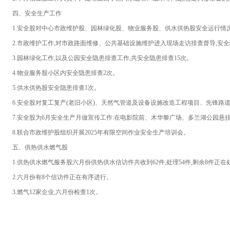
四、安全生产工作
1.
安全股
对
中心
市政
维护股、
园林
绿化股
、物业
服务股、供水供热股
安全运行情
2.
市政维护工作,对市政路面维修、公共基础设施维护进入现场走访排查督导,
安全
3.
园林绿化工作,以及公园安全隐患排查工作,共安全隐患排查
15次。
4.
物业服务股小区内安全隐患排查
2次。
5.
供水供热股安全隐患排查1次。
6.
安全股对复工复产(老旧小区)、天然气管道及设备设施改造工程项目、先锋路道
7.安全股为6月安全生产月做宣传工作:在电影院前、木华黎广场、多兰湖公园悬挂
8.联合市政维护股组织开展2025年有限空间作业安全生产培训会。
五、供热供水燃气股
1.供热供水燃气服务股六月份供热供水信访件共收到62件,处理54件,剩余8件正
2.六月份有8个信访件正在有序进行。
3.燃气12家企业,六月份检查1次。