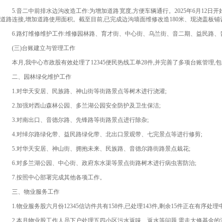
5.音二中前排水边沟改造工作:
为增加道路宽度,方便车辆通行。2025年
6月12日
道路连接,增加道路使用面积。截至目前,已完成边沟墙面维修改造180米、现浇盖板铺
6.路灯维修维护工作:维修园林路、育才街、中心街、乌兰街、音二期、益民路、音德尔
(三)台账建立与管理工作
本月,我中心市政股有效处理了12345便民热线工单28件,并完善了多项台账管理
二、园林绿化维护工作
1.
对华天安居、民族路、神山街等街路景点等树木进行浇灌;
2.
加强对西山森林公园、多兰湖公园安全防护
及
卫生保洁;
3.
对南出口、音德尔路、先锋路等街路景点进行除杂;
4.
对绰尔路绿化带、益民路绿化带、北出口景观带、七完景点等进行修剪;
5.
对华天安居、神山街、拥抱未来、民族路、音德尔路街路景点栽花;
6.
对多兰湖公园、中心街、政府东水渠等景点街路树木进行病虫害防治;
7.
按照中心部署完成其他各项工作。
三、物业服务工作
1.物业服务股六月份12345信访件共有158件,已处理143件,剩余15件正在有序处理
2.本月物业股工作人员下户处理五四小区污水返味、返水等问题,需走大修基金的