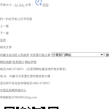
字体大小：
A+
A
A-
分享：
打印
扫一扫在手机上打开页面
上一篇
下一篇
关闭
相关文章
内蒙古自治区人民政府
兴安盟行政公署
网站地图
联系我们
网站声明
电话:0482-6736915 （仅受理网站建设维护相关事宜）
地 址：内蒙古兴安盟扎赉特旗党政大楼
违法和不良信息举报电话:0482-6736915
中国互联网举报中心
举报邮箱:876859812@qq.com