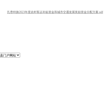
扎赉特旗2023年度农村客运补贴资金和城市交通发展奖励资金分配方案.pdf