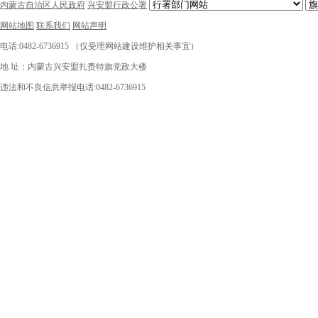
内蒙古自治区人民政府
兴安盟行政公署
网站地图
联系我们
网站声明
电话:0482-6736915 （仅受理网站建设维护相关事宜）
地 址：内蒙古兴安盟扎赉特旗党政大楼
违法和不良信息举报电话:0482-6736915
中国互联网举报中心
举报邮箱:876859812@qq.com