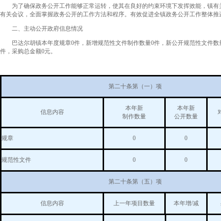
为了确保政务公开工作能够正常运转，使其在良好的约束环境下发挥效能，镇有关
有关会议，全面掌握政务公开的工作方法和程序。有效促进全镇政务公开工作整体推
二、主动公开政府信息情况
巴达尔胡镇本年度规章0件，新增规范性文件制作数量0件，新公开规范性文件数量为
件，采购总金额0元。
第二十条第（一）项
本年新
本年新
信息内容
制作数量
公开数量
规章
0
0
规范性文件
0
0
第二十条第（五）项
信息内容
上一年项目数量
本年增/减