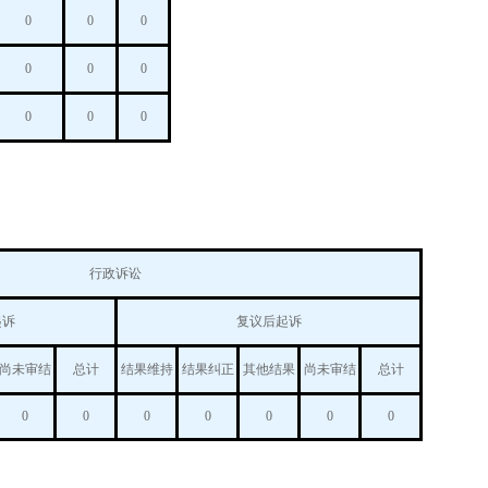
0
0
0
0
0
0
0
0
0
行政诉讼
起诉
复议后起诉
尚未审结
总计
结果维持
结果纠正
其他结果
尚未审结
总计
0
0
0
0
0
0
0