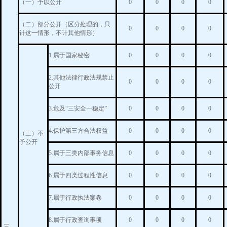
（一）予以公开
0
0
0
0
（二）部分公开（区分处理的，只
0
0
0
0
计这一情形，不计其他情形）
1.属于国家秘密
0
0
0
0
2.其他法律行政法规禁止
0
0
0
0
公开
3.危及“三安全一稳定”
0
0
0
0
4.保护第三方合法权益
0
0
0
0
（三）不
予公开
5.属于三类内部事务信息
0
0
0
0
6.属于四类过程性信息
0
0
0
0
7.属于行政执法案卷
0
0
0
0
8.属于行政查询事项
0
0
0
0
三、