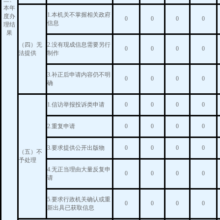
本年
1.本机关不掌握相关政府
度办
0
0
0
0
信息
理结
果
（四）无
2.没有现成信息需要另行
0
0
0
0
法提供
制作
3.补正后申请内容仍不明
0
0
0
0
确
1.信访举报投诉类申请
0
0
0
0
2.重复申请
0
0
0
0
3.要求提供公开出版物
0
0
0
0
（五）不
予处理
4.无正当理由大量反复申
0
0
0
0
请
5.要求行政机关确认或重
0
0
0
0
新出具已获取信息