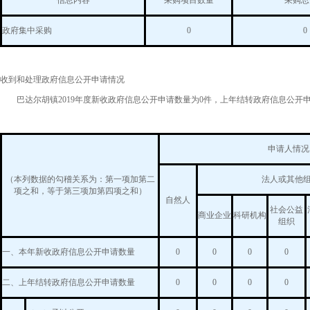
信息内容
采购项目数量
采购总
政府集中采购
0
0
收到和处理政府信息公开申请情况
巴达尔胡镇2019年度新收政府信息公开申请数量为0件，上年结转政府信息公开申
申请人情况
（本列数据的勾稽关系为：第一项加第二
法人或其他
项之和，等于第三项加第四项之和）
自然人
社会公益
商业企业
科研机构
组织
一、本年新收政府信息公开申请数量
0
0
0
0
二、上年结转政府信息公开申请数量
0
0
0
0