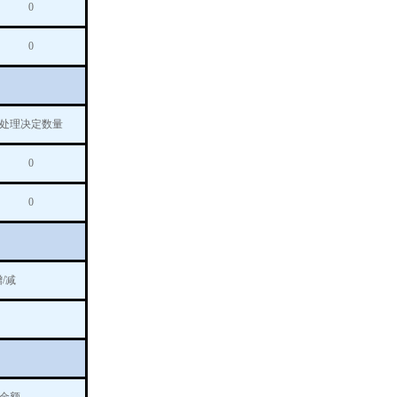
0
0
处理决定数量
0
0
/减