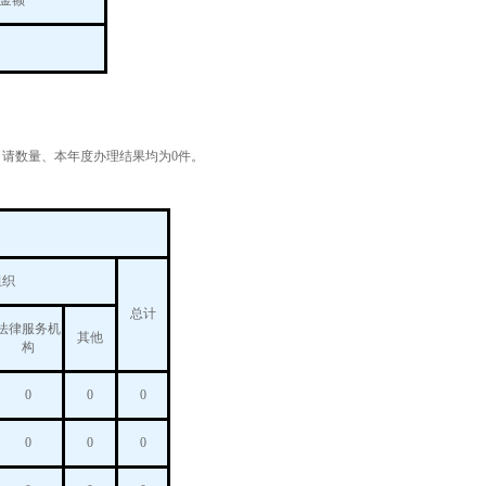
金额
请数量、本年度办理结果均为0件。
组织
总计
法律服务机
其他
构
0
0
0
0
0
0