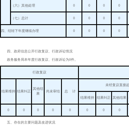
（六）其他处理
0
0
0
0
（七）总计
0
0
0
0
四、结转下年度继续办理
0
0
0
0
四、政府信息公开行政复议、行政诉讼情况
政务服务局本年度行政复议、行政诉讼为0件。
行政复议
未经复议直接
其他结
结果维持
结果纠正
尚未审结
总 计
果
结果维持
结果纠正
其他结果
0
0
0
0
0
0
0
0
五、存在的主要问题及改进状况