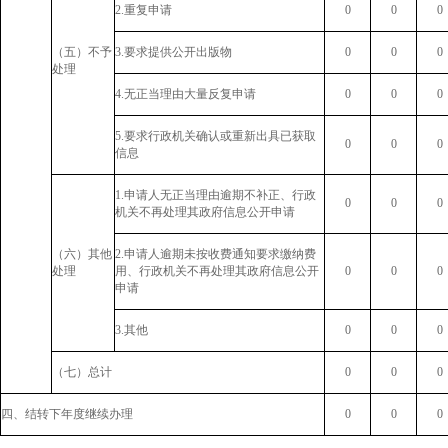
2.重复申请
0
0
0
（五）不予
3.要求提供公开出版物
0
0
0
处理
4.无正当理由大量反复申请
0
0
0
5.要求行政机关确认或重新出具已获取
0
0
0
信息
1.申请人无正当理由逾期不补正、行政
0
0
0
机关不再处理其政府信息公开申请
（六）其他
2.申请人逾期未按收费通知要求缴纳费
处理
用、行政机关不再处理其政府信息公开
0
0
0
申请
3.其他
0
0
0
（七）总计
0
0
0
四、结转下年度继续办理
0
0
0