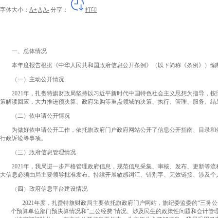
字体大小：
A+
A
A-
分享：
打印
一、总体情况
本年度报告根据《中华人民共和国政府信息公开条例》（以下简称《条例》）编制。本
（一）主动公开情况
2021年，扎赉特旗财政局坚持以习近平新时代中国特色社会主义思想为指导，按
策解读回应，大力推进预决算、政府采购等重点领域的决策、执行、管理、服务、结果的
（二）依申请公开情况
为做好依申请公开工作，依托旗政府门户政府网站公开了信息公开指南、目录和依申
行政诉讼等事项。
（三）政府信息管理情况
2021年，我局进一步严格管理政府信息，规范信息采集、审核、发布、更新等流
大信息必须由局主要领导批准发布。持续开展敏感词汇、错别字、无效链接、涉及个
（四）政府信息平台建设情况
2021年度，扎赉特旗财政局主要依托旗政府门户网站，旗纪委监委的“三务
个预算单位部门预决算情况和“三公经费”情况、涉及民生的政策性问题和会计管理及