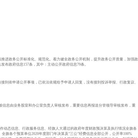
续推进政务公开标准化、规范化。着力健全政务公开机制，提升政务公开质量，加强政
布政府信息157条，其中：主动公开政府信息79条。
有接到依申请公开事项，已依法依规给予申请人回复，没有接到投诉举报、行政复议、
一般信息由业务股室和办公室负责人审核发布，重要信息再报送分管领导审核发布，重
工作动态信息、行政服务信息、经旗人大通过的政府年度财政预决算及执行情况全旗各
旗各个预算单位2020年度部门年决算及“三公”经费信息全部公开，公开率100%