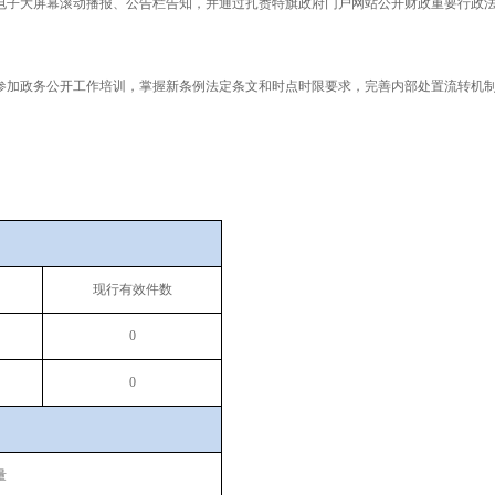
电子大屏幕滚动播报、公告栏告知，并通过扎赉特旗政府门户网站公开财政重要行政
参加政务公开工作培训，掌握新条例法定条文和时点时限要求，完善内部处置流转机
现行有效件数
0
0
量