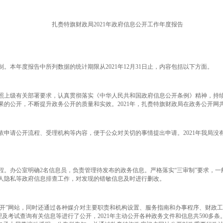
扎赉特旗财政局2021年政府信息公开工作年度报告
年度报告中所列数据的统计期限从2021年12月31日止，内容包括以下方面。
照上级有关部署要求，认真贯彻落实《中华人民共和国政府信息公开条例》精神，持
公开，不断提升政务公开的质量和实效。2021年，扎赉特旗财政局在政务公开网共发
请公开流程、受理机构等内容，便于公众对关切的事情提出申请。2021年我局没
程。办公室明确2名信息员，负责管理待发布的政务信息。严格落实“三审制”要求，
人隐私等政府信息排查工作，对发现的错敏信息及时进行删改。
公开”网站，同时还通过各种媒介对主要职责和机构设置、服务指南和办事程序、财政
考试查询有关信息等进行了公开，2021年主动公开各种政务文件和信息共590多条。全