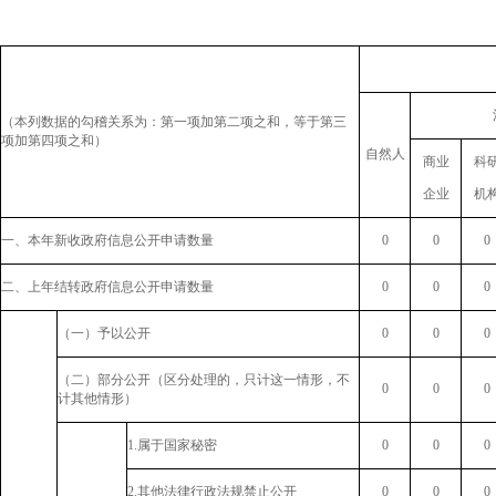
（本列数据的勾稽关系为：第一项加第二项之和，等于第三
项加第四项之和）
自然人
商业
科
企业
机
一、本年新收政府信息公开申请数量
0
0
0
二、上年结转政府信息公开申请数量
0
0
0
（一）予以公开
0
0
0
（二）部分公开（区分处理的，只计这一情形，不
0
0
0
计其他情形）
1.属于国家秘密
0
0
0
2.其他法律行政法规禁止公开
0
0
0