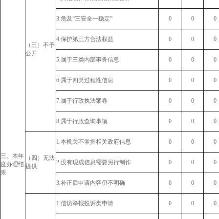
3.危及“三安全一稳定”
0
0
0
4.保护第三方合法权益
0
0
0
（三）不予
公开
5.属于三类内部事务信息
0
0
0
6.属于四类过程性信息
0
0
0
7.属于行政执法案卷
0
0
0
8.属于行政查询事项
0
0
0
1.本机关不掌握相关政府信息
0
0
0
三、本年
（四）无法
2.没有现成信息需要另行制作
0
0
0
度办理结
提供
果
3.补正后申请内容仍不明确
0
0
0
1.信访举报投诉类申请
0
0
0