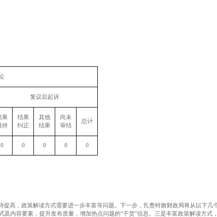
讼
复议后起诉
结果
结果
其他
尚未
总计
维持
纠正
结果
审结
0
0
0
0
0
待提高，政策解读方式需要进一步丰富等问题。下一步，扎赉特旗财政局将从以下几
式及内容要素，提升发布质量，增加热点问题的“干货”信息。三是丰富政策解读方式